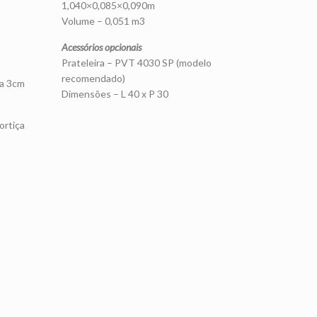
1,040×0,085×0,090m
Volume – 0,051 m3
Acessórios opcionais
Prateleira – PVT 4030 SP (modelo
recomendado)
 a 3cm
Dimensões – L 40 x P 30
ortiça