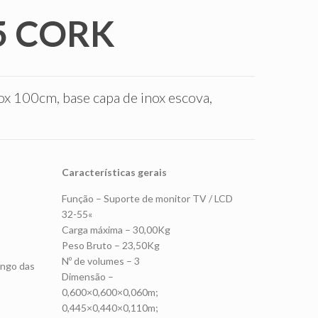
5 CORK
ox 100cm, base capa de inox escova,
Características gerais
Função – Suporte de monitor TV / LCD
32-55«
Carga máxima – 30,00Kg
Peso Bruto – 23,50Kg
Nº de volumes – 3
ongo das
Dimensão –
0,600×0,600×0,060m;
0,445×0,440×0,110m;