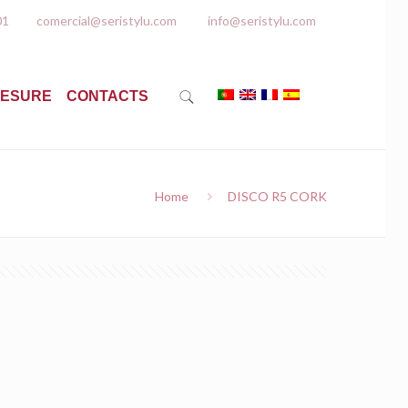
01
comercial@seristylu.com
info@seristylu.com
MESURE
CONTACTS
Home
DISCO R5 CORK