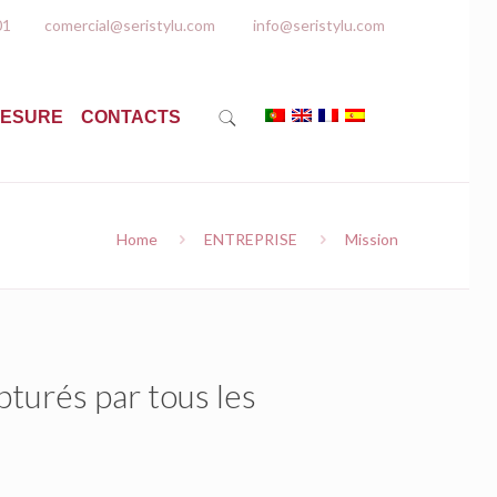
01
comercial@seristylu.com
info@seristylu.com
MESURE
CONTACTS
Home
ENTREPRISE
Mission
apturés par tous les