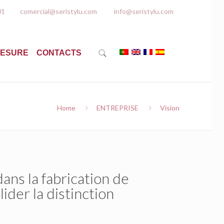
01
comercial@seristylu.com
info@seristylu.com
MESURE
CONTACTS
Home
ENTREPRISE
Vision
ans la fabrication de
ider la distinction