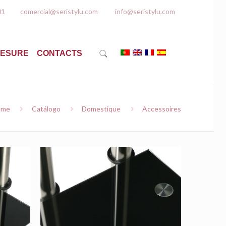
01
comercial@seristylu.com
info@seristylu.com
MESURE
CONTACTS
ome
Catálogo
Domestique
Accessoires