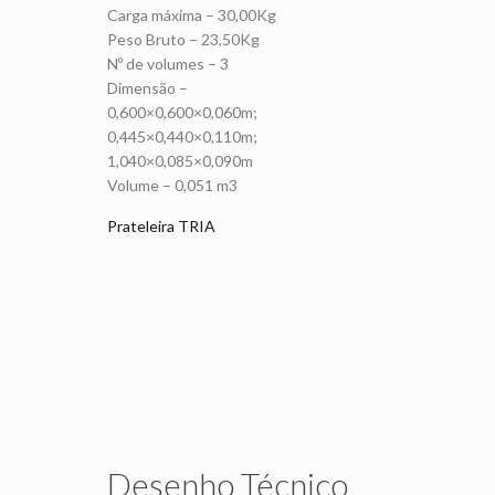
Carga máxima – 30,00Kg
Peso Bruto – 23,50Kg
Nº de volumes – 3
Dimensão –
0,600×0,600×0,060m;
0,445×0,440×0,110m;
1,040×0,085×0,090m
Volume – 0,051 m3
Prateleira TRIA
Desenho Técnico