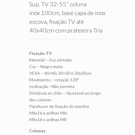
Sup. TV 32-55” coluna
inox 100cm, base capa de inox
escova, fixação TV até
40x40cm com prateleira Tria
Fixação TV
Material – Aço pintado
Cor – Negro mate
VESA – 40×40, 30×30 e 20x20cm
Movimento – rotação 120º
Inclinação –Não permite
Distância ao chão – Ajustável ao longo
das colunas
Parafusos de fixação do monitor
M6x16 e anilhas M6;
M8x16 e anilhas M8
Colunas