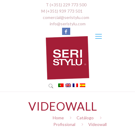
T (+351) 229 773 500
M (+351) 939 773 501
comercial@seristylu.com
info@seristylu.com
VIDEOWALL
Home
Catálogo
Profissional
Videowall