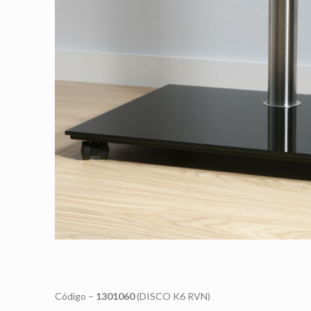
Código –
1301060
(DISCO K6 RVN)