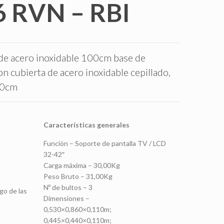
 RVN – RBI
de acero inoxidable 100cm base de
on cubierta de acero inoxidable cepillado,
40cm
Características generales
Función – Soporte de pantalla TV / LCD
32-42″
Carga máxima – 30,00Kg
Peso Bruto – 31,00Kg
Nº de bultos – 3
rgo de las
Dimensiones –
0,530×0,860×0,110m;
0,445×0,440×0,110m;