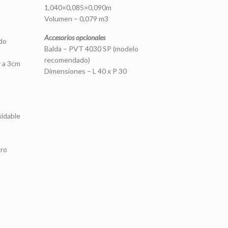
1,040×0,085×0,090m
Volumen – 0,079 m3
Accesorios opcionales
ado
Balda – PVT 4030 SP (modelo
recomendado)
y a 3cm
Dimensiones – L 40 x P 30
xidable
gro