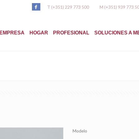
T (+351) 229 773 500
M (+351) 939 773 5
EMPRESA
HOGAR
PROFESIONAL
SOLUCIONES A M
I
Modelo