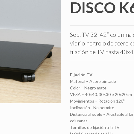
DISCO K6
Sop. TV 32-42” colunma 
vidrio negro o de acero c
fijación de TV hasta 40x
Fijación TV
Material – Acero pintado
Color – Negro mate
VESA – 40×40, 30×30 e 20x20cm
Movimientos – Rotación 120º
Inclinación –No permite
Distancia al suelo – Ajustable al la
columnas
Tornillos de fijación a la TV
M6x16 y arandelas M6;