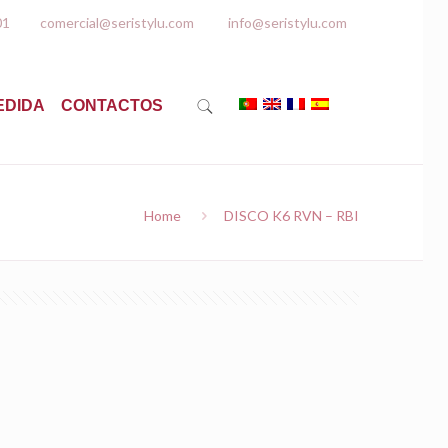
01
comercial@seristylu.com
info@seristylu.com
EDIDA
CONTACTOS
Home
DISCO K6 RVN – RBI