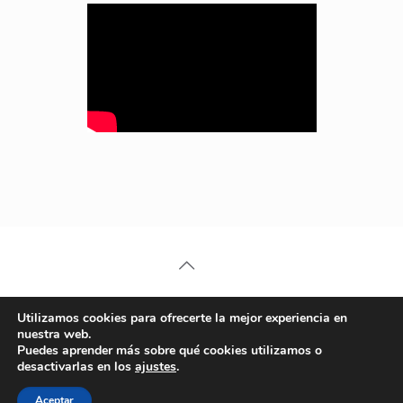
T (+351) 22 977 35 00
Utilizamos cookies para ofrecerte la mejor experiencia en
Chamada para a rede fixa nacional
nuestra web.
Puedes aprender más sobre qué cookies utilizamos o
desactivarlas en los
ajustes
.
2022 © SERISTYLU
Aceptar