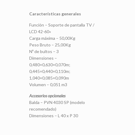
Características generales
Función – Soporte de pantalla TV /
LCD 42-60«
Carga máxima – 50,00Kg
Peso Bruto – 25,00Kg
Nº de bultos – 3
Dimensiones –
0,480×0,630×0,070m;
0,445×0,440×0,110m;
1,040×0,085×0,090m
Volumen – 0,051 m3
Accesorios opcionales
Balda – PVN 4030 SP (modelo
recomendado)
Dimensiones – L 40 x P 30