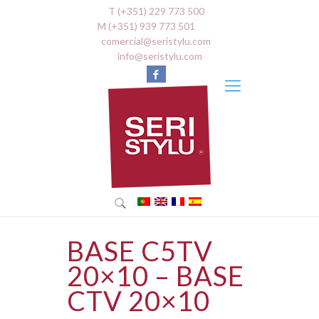
T (+351) 229 773 500
M (+351) 939 773 501
comercial@seristylu.com
info@seristylu.com
BASE C5TV
20×10 – BASE
CTV 20×10